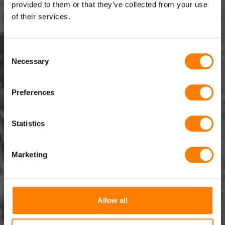
provided to them or that they’ve collected from your use
STECKERLEITUNGEN UND
of their services.
KONFEKTIONEN
Consent
Necessary
Selection
TBS ist ein mittelständisches Produktionsunternehmen
mit Niederlassungen in Dongen (Nordbrabant,
Preferences
Niederlande) und Hemmingen (Deutschland). Unser
Tätigkeitsschwerpunkt ist die Herstellung von
Statistics
Spiralkabeln und Kabelkonfektionen nach
Kundenspezifikation. Wir liefern auch Sonderleitungen
und Steckerleitungen.
Marketing
Allow all