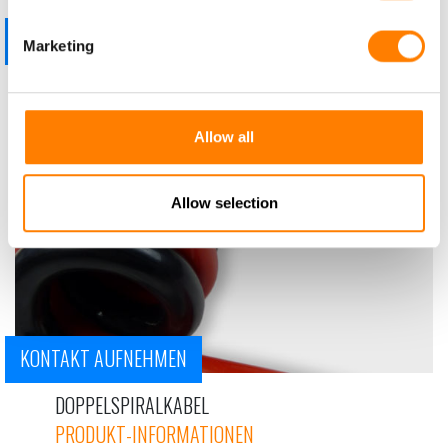
KONTAKT AUFNEHMEN
Marketing
SPIRALKABEL EIN PA SCHLAUCH
PRODUKT-INFORMATIONEN
Allow all
Allow selection
KONTAKT AUFNEHMEN
DOPPELSPIRALKABEL
PRODUKT-INFORMATIONEN