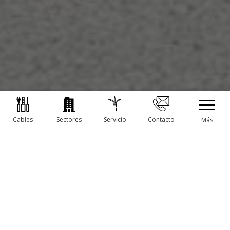
Cables
Sectores
Servicio
Contacto
Más
EN TBS, TRABAJARÁS EN UN LUGAR DE TRABAJO
MODERNO, ESPACIOSO Y LUMINOSO.
Nuestras instalaciones en Dongen constan de un
edificio moderno con espacios de trabajo amplios,
luminosos y limpios. Aunque se trabaja en interiores