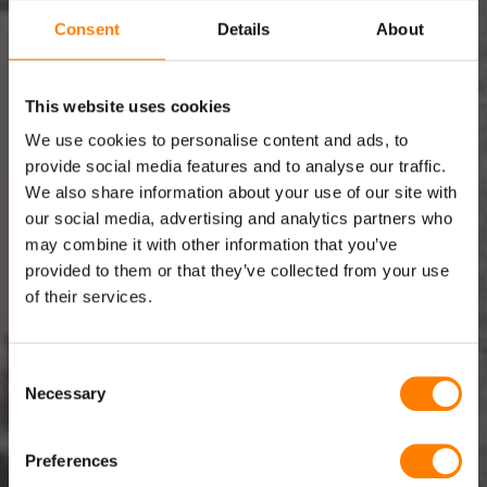
Consent
Details
About
This website uses cookies
We use cookies to personalise content and ads, to
provide social media features and to analyse our traffic.
TRABAJANDO EN TRABAJANDO EN TBS
We also share information about your use of our site with
our social media, advertising and analytics partners who
may combine it with other information that you’ve
Como especialistas en la producción de cables en
provided to them or that they’ve collected from your use
espiral, cables especiales, cables de conexión y
of their services.
conjuntos de cables, nuestro objetivo principal es
ayudar a nuestros clientes a encontrar la solución de
cableado ideal que les satisfaga plenamente. Para
Consent
Necessary
Selection
lograrlo, contamos con la experiencia y la dedicación de
nuestros empleados. Precisamente por eso, creamos
un ambiente de trabajo agradable que los motiva a
Preferences
permanecer con nosotros. En un entorno informal