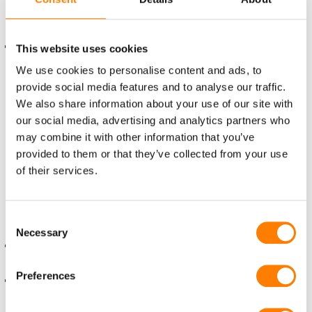
informele sfeer. Je merkt dat je bij ons werkt in een
echt familiebedrijf.
Het team bestaat uit een 25-tal vaste, gedreven
This website uses cookies
medewerkers waarvan de meesten al een langere
We use cookies to personalise content and ads, to
tijd in dienst zijn. Een dienstverband van 25 jaar is
provide social media features and to analyse our traffic.
bij ons geen uitzondering, en dat vieren we dan
We also share information about your use of our site with
ook altijd met alle medewerkers.
our social media, advertising and analytics partners who
may combine it with other information that you’ve
Wat mag je van ons verwachten?
provided to them or that they’ve collected from your use
Naast een goed salaris en mooie secundaire
of their services.
arbeidsvoorwaarden zorgen wij goed voor onze
mensen:
Consent
Necessary
Selection
Onze activiteitencommissie organiseert regelmatig
een leuk feestje, uitstapje of etentje.
Preferences
We houden er ook van om onze medewerkers zo
nu en dan te verrassen met een leuke attentie. Zo