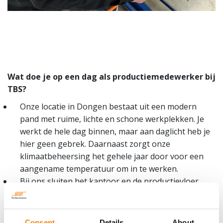
Wat doe je op een dag als productiemedewerker bij
TBS?
Onze locatie in Dongen bestaat uit een modern
pand met ruime, lichte en schone werkplekken. Je
werkt de hele dag binnen, maar aan daglicht heb je
hier geen gebrek. Daarnaast zorgt onze
klimaatbeheersing het gehele jaar door voor een
aangename temperatuur om in te werken.
Bij ons sluiten het kantoor en de productievloer
naadloos op elkaar aan. De gezamenlijke lunch, de
gezellige bedrijfsfeestjes en het directe contact
met de directie zorgen voor een hele prettige,
Consent
Details
About