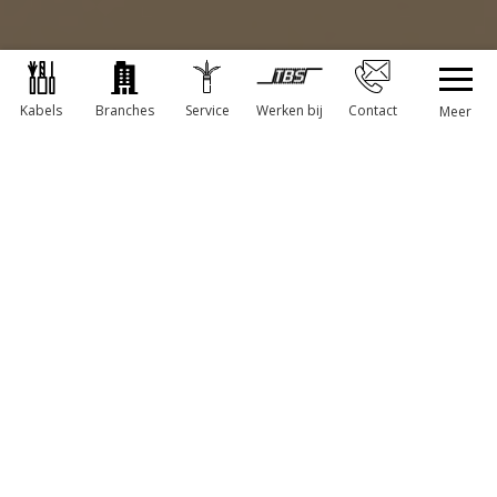
Kabels
Branches
Werken bij
Service
Contact
Meer
KABELS OP MAAT LATEN MAKEN
Binnen ons productportfolio hebben we diverse
mogelijkheden om kabels geheel naar wens op maat te
laten maken. Het ontmantelen van kabels, strippen en
vertinnen van aders of aanslaan van adereindhulzen
lijken simpele bewerkingen, maar zijn het niet. Voor de
meeste klanten die geen ervaring hebben met
kabelbewerking kosten deze klussen veel tijd. We